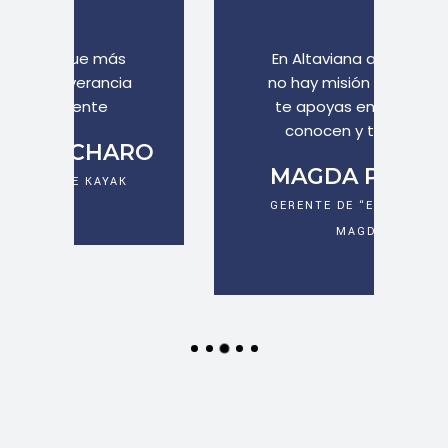
En Altaviana aprendí que
no hay misión imposible si
te apoyas en los que te
conocen y te quieren
O
MAGDA PASTOR
GERENTE DE “EL TALLER DE
MAGDA”