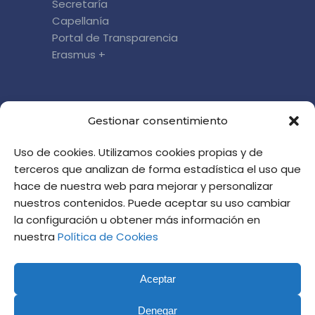
Secretaría
Capellanía
Portal de Transparencia
Erasmus +
DÓNDE ESTAMOS
Gestionar consentimiento
c/ Cronista Almela y Vives, 5
Uso de cookies. Utilizamos cookies propias y de
46010 Valencia
terceros que analizan de forma estadística el uso que
informacion@altaviana.com
hace de nuestra web para mejorar y personalizar
HORARIO DE ATENCIÓN EN JULIO:
nuestros contenidos. Puede aceptar su uso cambiar
DE 8.00 A 14.00 HORAS
la configuración u obtener más información en
nuestra
Política de Cookies
Aceptar
Denegar