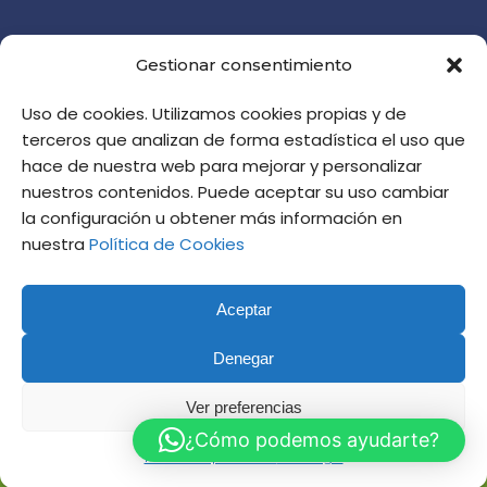
DÓNDE ESTAMOS
Gestionar consentimiento
c/ Cronista Almela y Vives, 5
Uso de cookies. Utilizamos cookies propias y de
46010 Valencia
terceros que analizan de forma estadística el uso que
informacion@altaviana.com
hace de nuestra web para mejorar y personalizar
HORARIO DE ATENCIÓN EN JULIO:
nuestros contenidos. Puede aceptar su uso cambiar
DE 8.00 A 14.00 HORAS
la configuración u obtener más información en
nuestra
Política de Cookies
Aceptar
Denegar
Ver preferencias
Web desarrollada por
LolUp Online
¿Cómo podemos ayudarte?
Marketing
Política de privacidad
Aviso legal