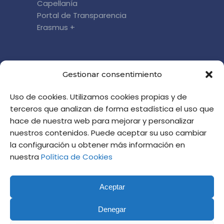
Capellanía
Portal de Transparencia
Erasmus +
DÓNDE ESTAMOS
Gestionar consentimiento
c/ Cronista Almela y Vives, 5
Uso de cookies. Utilizamos cookies propias y de
46010 Valencia
terceros que analizan de forma estadística el uso que
informacion@altaviana.com
hace de nuestra web para mejorar y personalizar
HORARIO DE ATENCIÓN EN JULIO:
nuestros contenidos. Puede aceptar su uso cambiar
DE 8.00 A 14.00 HORAS
la configuración u obtener más información en
nuestra
Política de Cookies
Aceptar
Denegar