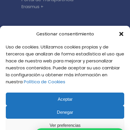
Erasmus +
DÓNDE ESTAMOS
Gestionar consentimiento
c/ Cronista Almela y Vives, 5
Uso de cookies. Utilizamos cookies propias y de
46010 Valencia
terceros que analizan de forma estadística el uso que
informacion@altaviana.com
hace de nuestra web para mejorar y personalizar
HORARIO DE ATENCIÓN EN JULIO:
nuestros contenidos. Puede aceptar su uso cambiar
DE 8.00 A 14.00 HORAS
la configuración u obtener más información en
nuestra
Política de Cookies
Aceptar
Denegar
Ver preferencias