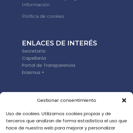
Información
Política de cookies
ENLACES DE INTERÉS
Secretaría
Capellanía
Portal de Transparencia
Erasmus +
DÓNDE ESTAMOS
Gestionar consentimiento
c/ Cronista Almela y Vives, 5
Uso de cookies. Utilizamos cookies propias y de
46010 Valencia
terceros que analizan de forma estadística el uso que
informacion@altaviana.com
hace de nuestra web para mejorar y personalizar
HORARIO DE ATENCIÓN EN JULIO: